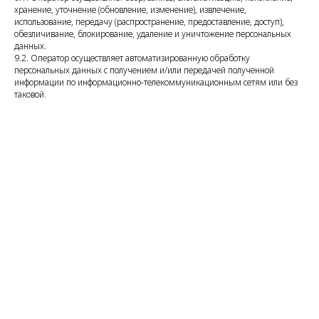
хранение, уточнение (обновление, изменение), извлечение,
использование, передачу (распространение, предоставление, доступ),
обезличивание, блокирование, удаление и уничтожение персональных
данных.
9.2. Оператор осуществляет автоматизированную обработку
персональных данных с получением и/или передачей полученной
информации по информационно-телекоммуникационным сетям или без
таковой.
10. Трансграничная
передача персональных
данных
10.1. Оператор до начала осуществления деятельности
по трансграничной передаче персональных данных обязан уведомить